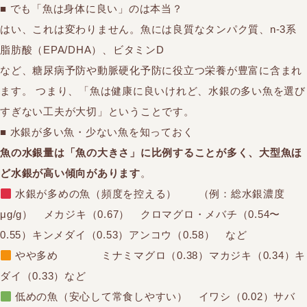
■ でも「魚は身体に良い」のは本当？
はい、これは変わりません。魚には良質なタンパク質、n-3系
脂肪酸（EPA/DHA）、ビタミンD
など、糖尿病予防や動脈硬化予防に役立つ栄養が豊富に含まれ
ます。 つまり、「魚は健康に良いけれど、水銀の多い魚を選び
すぎない工夫が大切」ということです。
■ 水銀が多い魚・少ない魚を知っておく
魚の水銀量は「魚の大きさ」に比例することが多く、大型魚ほ
ど水銀が高い傾向があります
。
水銀が多めの魚（頻度を控える） （例：総水銀濃度
μg/g） メカジキ（0.67） クロマグロ・メバチ（0.54〜
0.55）キンメダイ（0.53）アンコウ（0.58） など
やや多め ミナミマグロ（0.38）マカジキ（0.34）キ
ダイ（0.33）など
低めの魚（安心して常食しやすい） イワシ（0.02）サバ