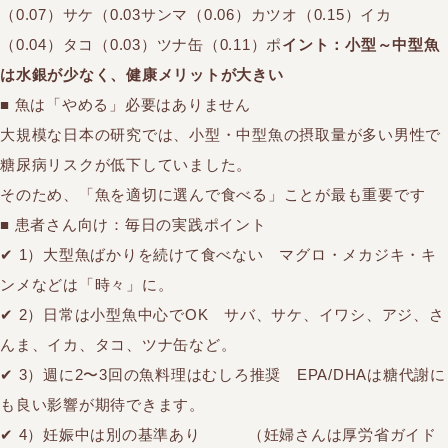
（0.07）サケ（0.03サンマ（0.06）カツオ（0.15）イカ
（0.04）タコ（0.03）ツナ缶（0.11）ポ
イント：小型～中型魚
は水銀が少なく、健康メリットが大きい
■ 魚は「やめる」必要はありません
大規模な日本の研究では、小型・中型魚の摂取量が多い男性で
糖尿病リスクが低下していました。
そのため、「魚を適切に選んで食べる」ことが最も重要です
■ 患者さん向け：毎日の実践ポイント
✔ 1）大型魚ばかりを続けて食べない マグロ・メカジキ・キ
ンメなどは「時々」に。
✔ 2）日常は小型魚中心でOK サバ、サケ、イワシ、アジ、さ
んま、イカ、タコ、ツナ缶など。
✔ 3）週に2〜3回の魚料理はむしろ推奨 EPA/DHAは糖代謝に
も良い影響が期待できます。
✔ 4）妊娠中は別の基準あり （妊婦さんは厚労省ガイド